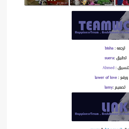
ترجمه :
bisha
تدقيق :
suera
نسيق :
Ahmed
 ورفع :
lawer of love
تصميم :
lamy