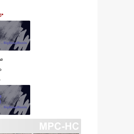
*ت
مد
ح
ص