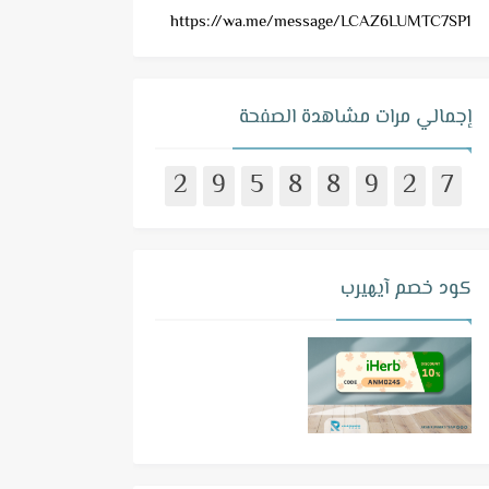
https://wa.me/message/LCAZ6LUMTC7SP1
إجمالي مرات مشاهدة الصفحة
2
9
5
8
8
9
2
7
كود خصم آيهيرب