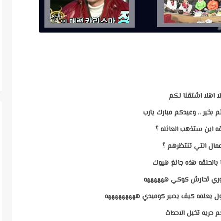
ا اهلا اشتقنا لكم
م بخير .. وعيدكم مبارك يارب
قه اين ستذهب العائله ؟
عمال التي تنتظرهم ؟
بالحلقه هذه جانغ هيوك
يوري تحارش كوكي ههههههه
اول يعلمه كيف يصير كوميدي هههههههههه
 حريه تخيل الاحداث