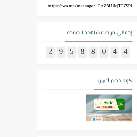
https://wa.me/message/LCAZ6LUMTC7SP1
إجمالي مرات مشاهدة الصفحة
2
9
5
8
8
0
4
4
كود خصم آيهيرب