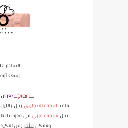
السلام علي
يسعد أوقات
- توضيح -
تعرض ا
ملف
الترجمة الانجليزي
ينزل بالليل 
تنزل
مترجمة عربي
في مدونتنا اذا
وممكن
تتأخر
بس الأكيد ت