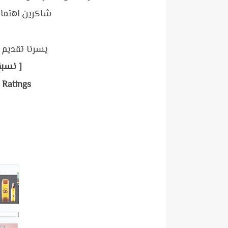
شاكرين اهتمام
يسرنا تقديم حلقة 447 من ا
[ نسبة
 Ratings