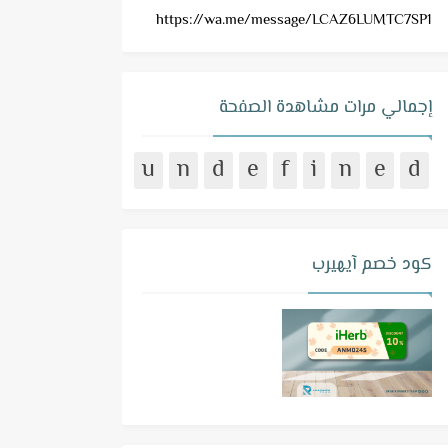
https://wa.me/message/LCAZ6LUMTC7SP1
إجمالي مرات مشاهدة الصفحة
u
n
d
e
f
i
n
e
d
كود خصم آيهيرب